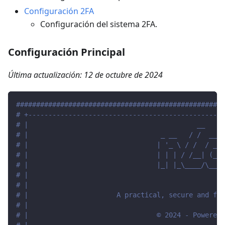
Configuración 2FA
Configuración del sistema 2FA.
Configuración Principal
Última actualización: 12 de octubre de 2024
####################################################
# +-------------------------------------------------
# |                                          __     
# |                                 _ __   / /  ___ 
# |                                | '_ \ / /  / _ \
# |                                | | | / /__| (_) 
# |                                |_| |_\____/\___/
# |                                                 
# |                                                 
# |                      A practical, secure and fri
# |                                                 
# |                                © 2024 - Powered 