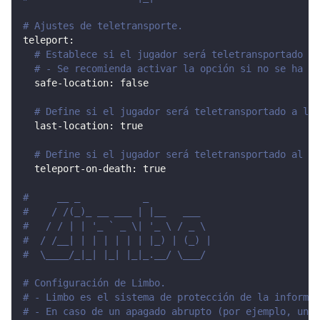
# Ajustes de teletransporte.
teleport
:
# Establece si el jugador será teletransportado a 
# - Se recomienda activar la opción si no se ha es
safe-location
:
false
# Define si el jugador será teletransportado a la 
last-location
:
true
# Define si el jugador será teletransportado al sp
teleport-on-death
:
true
#     __ _           _
#    / /(_)_ __ ___ | |__   ___
#   / / | | '_ ` _ \| '_ \ / _ \
#  / /__| | | | | | | |_) | (_) |
#  \____/_|_| |_| |_|_.__/ \___/
# Configuración de Limbo.
# - Limbo es el sistema de protección de la informac
# - En caso de un apagado abrupto (por ejemplo, un c