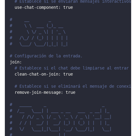
# Establece si se enviarán mensajes interactivos.
use-chat-component
:
true
#     __        _
#     \ \  ___ (_)_ __
#      \ \/ _ \| | '_ \
#   /\_/ / (_) | | | | |
#   \___/ \___/|_|_| |_|
# Configuración de la entrada.
join
:
# Establece si el chat debe limpiarse al entrar en
clean-chat-on-join
:
true
# Establece si se eliminará el mensaje de conexión
remove-join-message
:
true
#   _____     _                       _
#  /__   \___| | ___ _ __   ___  _ __| |_
#    / /\/ _ \ |/ _ \ '_ \ / _ \| '__| __|
#   / / |  __/ |  __/ |_) | (_) | |  | |_
#   \/   \___|_|\___| .__/ \___/|_|   \__|
#                   |_|