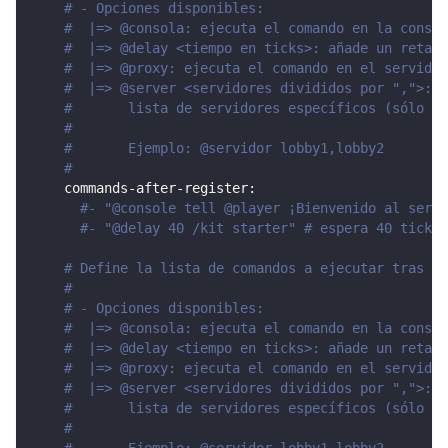
# - Opciones disponibles:
#  |=> @consola: ejecuta el comando en la consol
#  |=> @delay <tiempo en ticks>: añade un retard
#  |=> @proxy: ejecuta el comando en el servidor
#  |=> @server <servidores divididos por ",">: e
#       lista de servidores específicos (sólo si
#
#       Ejemplo: @servidor lobby1,lobby2
#
commands-after-register
:
#- "@console tell @player ¡Bienvenido al servi
#- "@delay 40 /kit starter" # espera 40 ticks 
# Define la lista de comandos a ejecutar tras la
#
# - Opciones disponibles:
#  |=> @consola: ejecuta el comando en la consol
#  |=> @delay <tiempo en ticks>: añade un retard
#  |=> @proxy: ejecuta el comando en el servidor
#  |=> @server <servidores divididos por ",">: e
#       lista de servidores específicos (sólo si
#