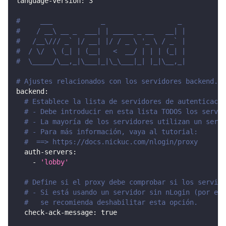
language-version
:
3
#     ___            _                  _
#    / __\ __ _  ___| | _____ _ __   __| |
#   /__\/// _` |/ __| |/ / _ \ '_ \ / _` |
#  / \/  \ (_| | (__|   <  __/ | | | (_| |
#  \_____/\__,_|\___|_|\_\___|_| |_|\__,_|
# Ajustes relacionados con los servidores backend.
backend
:
# Establece la lista de servidores de autenticació
# - Debe introducir en esta lista TODOS los servid
# - La mayoría de los servidores utilizan un servi
# - Para más información, vaya al tutorial:
#  ==> https://docs.nickuc.com/nlogin/proxy
auth-servers
:
-
'lobby'
# Define si el proxy debe comprobar si los servido
# - Si está usando un servidor sin nLogin (por eje
#   se recomienda deshabilitar esta opción.
check-ack-message
:
true