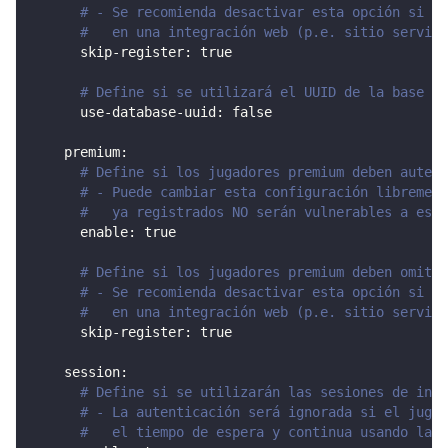
# - Se recomienda desactivar esta opción si ut
#   en una integración web (p.e. sitio servido
skip-register
:
true
# Define si se utilizará el UUID de la base de
use-database-uuid
:
false
premium
:
# Define si los jugadores premium deben autent
# - Puede cambiar esta configuración librement
#   ya registrados NO serán vulnerables a este
enable
:
true
# Define si los jugadores premium deben omitir
# - Se recomienda desactivar esta opción si ut
#   en una integración web (p.e. sitio servido
skip-register
:
true
session
:
# Define si se utilizarán las sesiones de inic
# - La autenticación será ignorada si el jugad
#   el tiempo de espera y continua usando la m