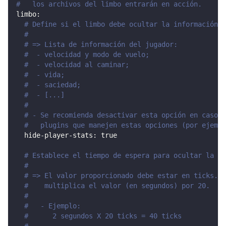
#   los archivos del limbo entrarán en acción.
limbo
:
# Define si el limbo debe ocultar la información d
#
# => Lista de información del jugador:
#  - velocidad y modo de vuelo;
#  - velocidad al caminar;
#  - vida;
#  - saciedad;
#  - [...]
#
# - Se recomienda desactivar esta opción en caso d
#   plugins que manejen estas opciones (por ejempl
hide-player-stats
:
true
# Establece el tiempo de espera para ocultar la in
#
# => El valor proporcionado debe estar en ticks. P
#    multiplica el valor (en segundos) por 20.
#
#   - Ejemplo:
#      2 segundos X 20 ticks = 40 ticks