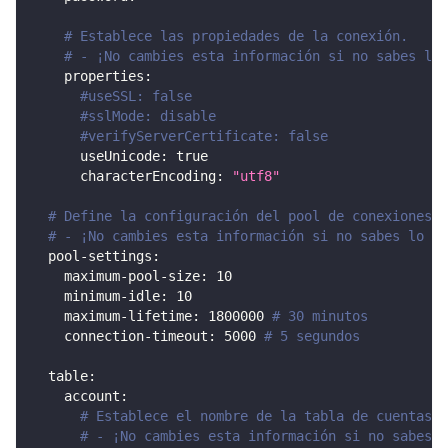
# Establece las propiedades de la conexión.
# - ¡No cambies esta información si no sabes lo 
properties
:
#useSSL: false
#sslMode: disable
#verifyServerCertificate: false
useUnicode
:
true
characterEncoding
:
"utf8"
# Define la configuración del pool de conexiones.
# - ¡No cambies esta información si no sabes lo qu
pool-settings
:
maximum-pool-size
:
10
minimum-idle
:
10
maximum-lifetime
:
1800000
# 30 minutos
connection-timeout
:
5000
# 5 segundos
table
:
account
:
# Establece el nombre de la tabla de cuentas n
# - ¡No cambies esta información si no sabes l