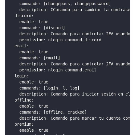
commands
:
[
changepass
,
 changepassword
]
description
:
 CComando para cambiar la contraseña
discord
:
enable
:
true
commands
:
[
discord
]
description
:
 Comando para controlar 2FA usando c
permission
:
 nlogin.command.discord
email
:
enable
:
true
commands
:
[
email
]
description
:
 Comando para controlar 2FA usando c
permission
:
 nlogin.command.email
login
:
enable
:
true
commands
:
[
login
,
 l
,
 log
]
description
:
 Comando para iniciar sesión en el s
offline
:
enable
:
true
commands
:
[
offline
,
 cracked
]
description
:
 Comando para marcar tu cuenta como 
premium
:
enable
:
true