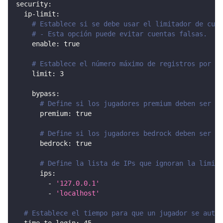
security
:
ip-limit
:
# Establece si se debe usar el limitador de cuen
# - Esta opción puede evitar cuentas falsas.
enable
:
true
# Establece el número máximo de registros por di
limit
:
3
bypass
:
# Define si los jugadores premium deben ser ig
premium
:
true
# Define si los jugadores bedrock deben ser ig
bedrock
:
true
# Define la lista de IPs que ignoran la limita
ips
:
-
'127.0.0.1'
-
'localhost'
# Establece el tiempo para que un jugador se auten