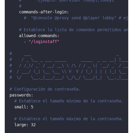
#       Ejemplo: @servidor lobby1,lobby2
#
commands-after-login
:
#- "@console @proxy send @player lobby" # ejec
# Establece la lista de comandos permitidos ante
allowed-commands
:
-
"/loginstaff"
#     ___                                    _
#    / _ \__ _ ___ _____      _____  _ __ __| |___
#   / /_)/ _` / __/ __\ \ /\ / / _ \| '__/ _` / __|
#  / ___/ (_| \__ \__ \\ V  V / (_) | | | (_| \__ \
#  \/    \__,_|___/___/ \_/\_/ \___/|_|  \__,_|___/
# Configuración de contraseña.
passwords
:
# Establece el tamaño mínimo de la contraseña.
small
:
5
# Establece el tamaño máximo de la contraseña.
large
:
32