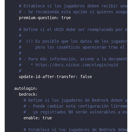
# Establece si los jugadores deben recibir una n
# - Se recomienda esta opción si quieres asegura
premium-question
:
true
# Define si el UUID debe ser reemplazado por el 
#
#  (!) Es posible que los datos de los jugadores
#      pero los cosméticos aparecerán tras el ca
#
# - Para más información, accede a la documentac
#    * https://docs.nickuc.com/nlogin/uuid
#
update-id-after-transfer
:
false
autologin
:
bedrock
:
# Define si los jugadores de Bedrock deben aut
# - Puede cambiar esta configuración librement
#   ya registrados NO serán vulnerables a este
enable
:
true
# Establece si los jugadores de Bedrock deben 