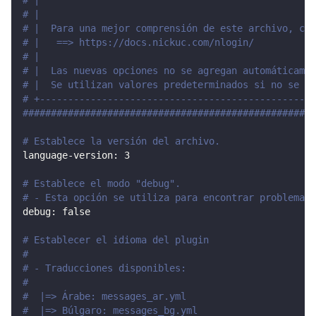
# |                                                 
# |                                                 
# |  Para una mejor comprensión de este archivo, con
# |   ==> https://docs.nickuc.com/nlogin/           
# |                                                 
# |  Las nuevas opciones no se agregan automáticamen
# |  Se utilizan valores predeterminados si no se en
# +-------------------------------------------------
####################################################
# Establece la versión del archivo.
language-version
:
3
# Establece el modo "debug".
# - Esta opción se utiliza para encontrar problemas 
debug
:
false
# Establecer el idioma del plugin
#
# - Traducciones disponibles:
#
#  |=> Árabe: messages_ar.yml
#  |=> Búlgaro: messages_bg.yml