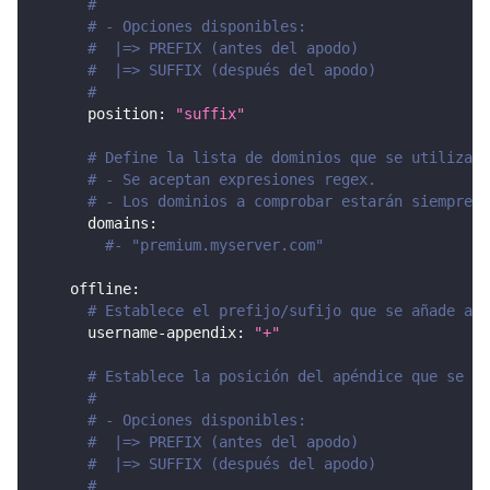
#
# - Opciones disponibles:
#  |=> PREFIX (antes del apodo)
#  |=> SUFFIX (después del apodo)
#
position
:
"suffix"
# Define la lista de dominios que se utilizará
# - Se aceptan expresiones regex.
# - Los dominios a comprobar estarán siempre e
domains
:
#- "premium.myserver.com"
offline
:
# Establece el prefijo/sufijo que se añade a l
username-appendix
:
"+"
# Establece la posición del apéndice que se añ
#
# - Opciones disponibles:
#  |=> PREFIX (antes del apodo)
#  |=> SUFFIX (después del apodo)
#