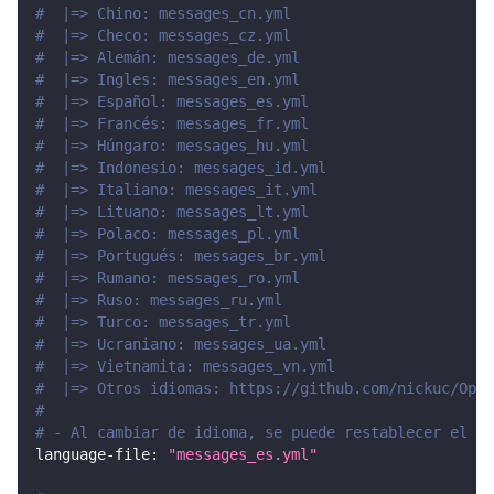
#  |=> Chino: messages_cn.yml
#  |=> Checo: messages_cz.yml
#  |=> Alemán: messages_de.yml
#  |=> Ingles: messages_en.yml
#  |=> Español: messages_es.yml
#  |=> Francés: messages_fr.yml
#  |=> Húngaro: messages_hu.yml
#  |=> Indonesio: messages_id.yml
#  |=> Italiano: messages_it.yml
#  |=> Lituano: messages_lt.yml
#  |=> Polaco: messages_pl.yml
#  |=> Portugués: messages_br.yml
#  |=> Rumano: messages_ro.yml
#  |=> Ruso: messages_ru.yml
#  |=> Turco: messages_tr.yml
#  |=> Ucraniano: messages_ua.yml
#  |=> Vietnamita: messages_vn.yml
#  |=> Otros idiomas: https://github.com/nickuc/OpeN
#
# - Al cambiar de idioma, se puede restablecer el ar
language-file
:
"messages_es.yml"