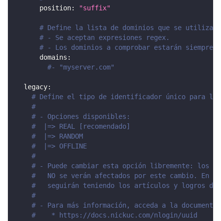
position
:
"suffix"
# Define la lista de dominios que se utilizará
# - Se aceptan expresiones regex.
# - Los dominios a comprobar estarán siempre e
domains
:
#- "myserver.com"
legacy
:
# Define el tipo de identificador único para los
#
# - Opciones disponibles:
#  |=> REAL [recomendado]
#  |=> RANDOM
#  |=> OFFLINE
#
# - Puede cambiar esta opción libremente: los us
#   NO se verán afectados por este cambio. En co
#   seguirán teniendo los artículos y logros des
#
# - Para más información, acceda a la documentac
#    * https://docs.nickuc.com/nlogin/uuid