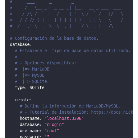
#      ___      _        _
#     /   \__ _| |_ __ _| |__   __ _ ___  ___
#    / /\ / _` | __/ _` | '_ \ / _` / __|/ _ \
#   / /_// (_| | || (_| | |_) | (_| \__ \  __/
#  /___,' \__,_|\__\__,_|_.__/ \__,_|___/\___|
# Configuración de la base de datos.
database
:
# Establece el tipo de base de datos utilizada.
#
# - Opciones disponibles:
#  |=> MariaDB
#  |=> MySQL
#  |=> SQLite
type
:
 SQLite
remote
:
# Define la información de MariaDB/MySQL.
# - Tutorial de instalación: https://docs.nickuc
hostname
:
"localhost:3306"
database
:
"nLogin"
username
:
"root"
password
:
""