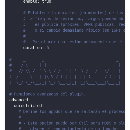
enable
:
true
# Establece la duración (en minutos) de las se
# => Tiempos de sesión muy largos pueden abrir
#    es pública (proxies, VPNs públicas, redes
#    o si cambia demasiado rápido (en ISPs con
#
# - Para hacer una sesión permanente use el va
duration
:
5
#     _       _                               _
#    /_\   __| |_   ____ _ _ __   ___ ___  __| |
#   //_\\ / _` \ \ / / _` | '_ \ / __/ _ \/ _` |
#  /  _  \ (_| |\ V / (_| | | | | (_|  __/ (_| |
#  \_/ \_/\__,_| \_/ \__,_|_| |_|\___\___|\__,_|
# Funciones avanzadas del plugin.
advanced
:
unrestricted
:
# Define los apodos que se saltarán el proceso d
#
# - Esta opción puede ser útil para MODS o plugi
#   falseen el comportamiento de un jugador.