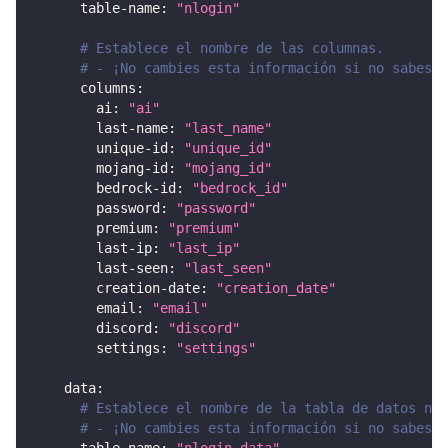
table-name
:
"nlogin"
# Establece el nombre de las columnas.
# - ¡No cambies esta información si no sabes l
columns
:
ai
:
"ai"
last-name
:
"last_name"
unique-id
:
"unique_id"
mojang-id
:
"mojang_id"
bedrock-id
:
"bedrock_id"
password
:
"password"
premium
:
"premium"
last-ip
:
"last_ip"
last-seen
:
"last_seen"
creation-date
:
"creation_date"
email
:
"email"
discord
:
"discord"
settings
:
"settings"
data
:
# Establece el nombre de la tabla de datos nLo
# - ¡No cambies esta información si no sabes l