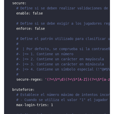
secure
:
# Define si se deben realizar validaciones de la
enable
:
false
# Define si se debe exigir a los jugadores regis
enforce
:
false
# Define el patrón utilizado para clasificar una
#
#  | Por defecto, se comprueba si la contraseña
#- |=> 1. Contiene un número
#- |=> 2. Contiene un carácter en mayúscula
#- |=> 3. Contiene un carácter en minúscula
#- |=> 4. Contiene un símbolo especial (!"@#$%^&
#
secure-regex
:
'(?=\S*\d)(?=\S*[A-Z])(?=\S*[a-z])
bruteforce
:
# Establece el número máximo de intentos incorre
# - Cuando se utiliza el valor "1" el jugador se
max-login-tries
:
1