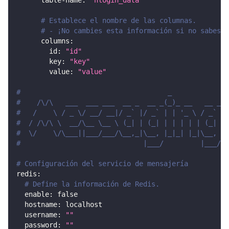
table-name
:
"nlogin_data"
# Establece el nombre de las columnas.
# - ¡No cambies esta información si no sabes l
columns
:
id
:
"id"
key
:
"key"
value
:
"value"
#                                    _
#    /\/\   ___  ___ ___  __ _  __ _(_)_ __   __ _
#   /    \ / _ \/ __/ __|/ _` |/ _` | | '_ \ / _` |
#  / /\/\ \  __/\__ \__ \ (_| | (_| | | | | | (_| |
#  \/    \/\___||___/___/\__,_|\__, |_|_| |_|\__, |
#                              |___/         |___/
# Configuración del servicio de mensajería
redis
:
# Define la información de Redis.
enable
:
false
hostname
:
 localhost
username
:
""
password
:
""