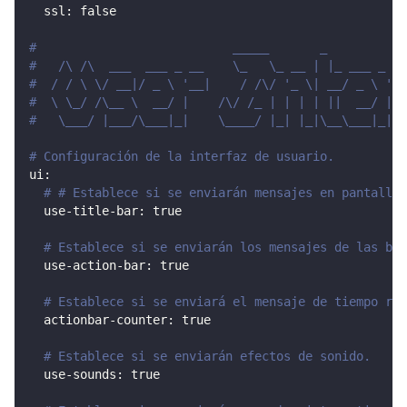
ssl
:
false
#                           _____       _           
#   /\ /\  ___  ___ _ __    \_   \_ __ | |_ ___ _ __
#  / / \ \/ __|/ _ \ '__|    / /\/ '_ \| __/ _ \ '__
#  \ \_/ /\__ \  __/ |    /\/ /_ | | | | ||  __/ |  
#   \___/ |___/\___|_|    \____/ |_| |_|\__\___|_|  
# Configuración de la interfaz de usuario.
ui
:
# # Establece si se enviarán mensajes en pantalla.
use-title-bar
:
true
# Establece si se enviarán los mensajes de las bar
use-action-bar
:
true
# Establece si se enviará el mensaje de tiempo res
actionbar-counter
:
true
# Establece si se enviarán efectos de sonido.
use-sounds
:
true