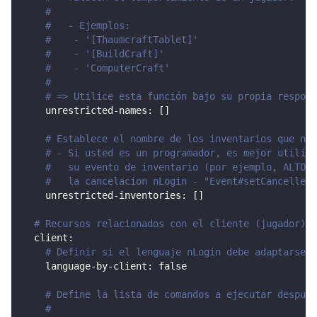
#
#   - Ejemplos:
#    - '[ThaumcraftTablet]'
#    - '[BuildCraft]'
#    - 'ComputerCraft'
#
# => Utilice esta función bajo su propia respons
unrestricted-names
:
[
]
# Establece el nombre de los inventarios que no 
# - Si usted es un programador, es mejor utiliza
#   su evento de inventario (por ejemplo, ALTO o
#   la cancelacion nLogin - "Event#setCancelled(
unrestricted-inventories
:
[
]
# Recursos relacionados con el cliente (jugador).
client
:
# Definir si el lenguaje nLogin debe adaptarse a
language-by-client
:
false
# Define la lista de comandos a ejecutar después
#