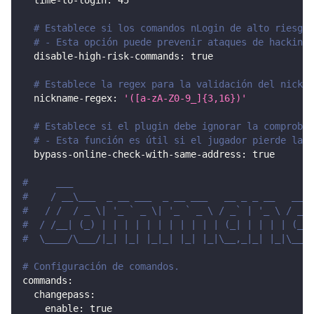
time-to-login
:
45
# Establece si los comandos nLogin de alto riesgo 
# - Esta opción puede prevenir ataques de hacking 
disable-high-risk-commands
:
true
# Establece la regex para la validación del nick.
nickname-regex
:
'([a-zA-Z0-9_]{3,16})'
# Establece si el plugin debe ignorar la comprobac
# - Esta función es útil si el jugador pierde la c
bypass-online-check-with-same-address
:
true
#     ___                                          _
#    / __\___  _ __ ___  _ __ ___   __ _ _ __   __| 
#   / /  / _ \| '_ ` _ \| '_ ` _ \ / _` | '_ \ / _` 
#  / /__| (_) | | | | | | | | | | | (_| | | | | (_| 
#  \____/\___/|_| |_| |_|_| |_| |_|\__,_|_| |_|\__,_
# Configuración de comandos.
commands
:
changepass
:
enable
:
true