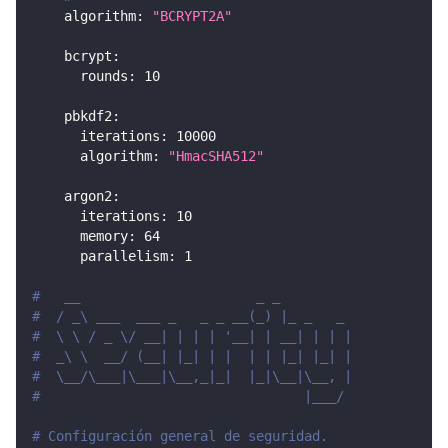
algorithm
:
"BCRYPT2A"
bcrypt
:
rounds
:
10
pbkdf2
:
iterations
:
10000
algorithm
:
"HmacSHA512"
argon2
:
iterations
:
10
memory
:
64
parallelism
:
1
#   __                      _ _
#  / _\ ___  ___ _   _ _ __(_) |_ _   _
#  \ \ / _ \/ __| | | | '__| | __| | | |
#  _\ \  __/ (__| |_| | |  | | |_| |_| |
#  \__/\___|\___|\__,_|_|  |_|\__|\__, |
#                                 |___/
# Configuración general de seguridad.