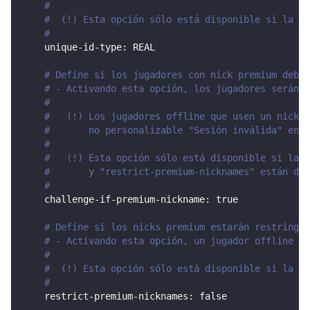
#
#  (!) Esta opción sólo está disponible si la op
#
unique-id-type
:
 REAL
# Define si los jugadores con nick premium deben
# - Activando esta opción, los jugadores serán r
#
#   (!) Los jugadores offline que usen un nick p
#       no personalizable "Sesión inválida" en s
#
#   (!) Esta opción sólo está disponible si las 
#       y "restrict-premium-nicknames" están des
#
challenge-if-premium-nickname
:
true
# Define si los nicks premium estarán restringid
# - Activando esta opción, un jugador offline no
#
#  (!) Esta opción sólo está disponible si la op
#
restrict-premium-nicknames
:
false