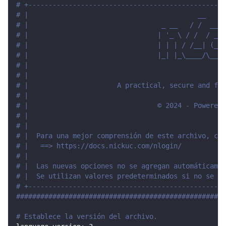
# +-------------------------------------------------
# |                                          __     
# |                                 _ __   / /  ___ 
# |                                | '_ \ / /  / _ \
# |                                | | | / /__| (_) 
# |                                |_| |_\____/\___/
# |                                                 
# |                                                 
# |                      A practical, secure and fri
# |                                                 
# |                                © 2024 - Powered 
# |                                                 
# |                                                 
# |  Para una mejor comprensión de este archivo, con
# |   ==> https://docs.nickuc.com/nlogin/           
# |                                                 
# |  Las nuevas opciones no se agregan automáticamen
# |  Se utilizan valores predeterminados si no se en
# +-------------------------------------------------
####################################################
# Establece la versión del archivo.