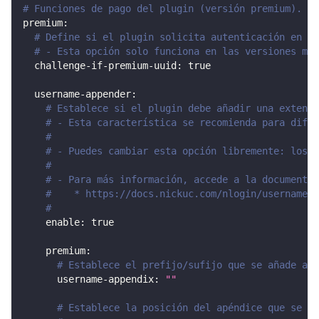
# Funciones de pago del plugin (versión premium).
premium
:
# Define si el plugin solicita autenticación en lí
# - Esta opción solo funciona en las versiones más
challenge-if-premium-uuid
:
true
username-appender
:
# Establece si el plugin debe añadir una extensi
# - Esta característica se recomienda para difer
#
# - Puedes cambiar esta opción libremente: los d
#
# - Para más información, accede a la documentac
#    * https://docs.nickuc.com/nlogin/username-a
#
enable
:
true
premium
:
# Establece el prefijo/sufijo que se añade a l
username-appendix
:
""
# Establece la posición del apéndice que se añ