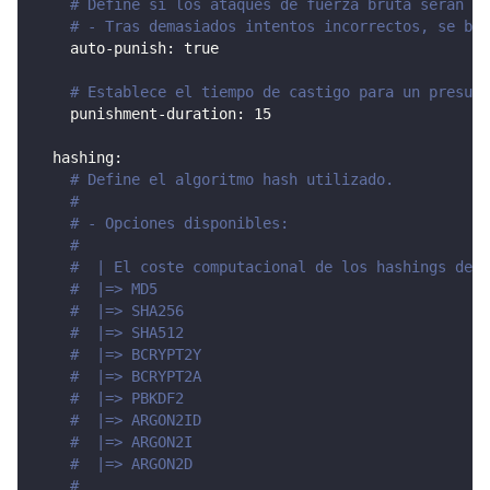
# Define si los ataques de fuerza bruta serán ca
# - Tras demasiados intentos incorrectos, se blo
auto-punish
:
true
# Establece el tiempo de castigo para un presunt
punishment-duration
:
15
hashing
:
# Define el algoritmo hash utilizado.
#
# - Opciones disponibles:
#
#  | El coste computacional de los hashings debe
#  |=> MD5
#  |=> SHA256
#  |=> SHA512
#  |=> BCRYPT2Y
#  |=> BCRYPT2A
#  |=> PBKDF2
#  |=> ARGON2ID
#  |=> ARGON2I
#  |=> ARGON2D
#