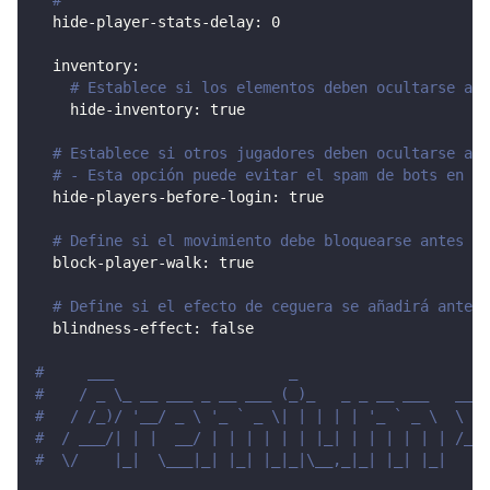
#
hide-player-stats-delay
:
0
inventory
:
# Establece si los elementos deben ocultarse ant
hide-inventory
:
true
# Establece si otros jugadores deben ocultarse ant
# - Esta opción puede evitar el spam de bots en la
hide-players-before-login
:
true
# Define si el movimiento debe bloquearse antes de
block-player-walk
:
true
# Define si el efecto de ceguera se añadirá antes 
blindness-effect
:
false
#     ___                    _
#    / _ \_ __ ___ _ __ ___ (_)_   _ _ __ ___   __/\
#   / /_)/ '__/ _ \ '_ ` _ \| | | | | '_ ` _ \  \   
#  / ___/| | |  __/ | | | | | | |_| | | | | | | /_  
#  \/    |_|  \___|_| |_| |_|_|\__,_|_| |_| |_|   \/